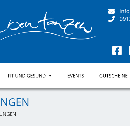
inf
091
FIT UND GESUND
EVENTS
GUTSCHEINE
UNGEN
GUNGEN