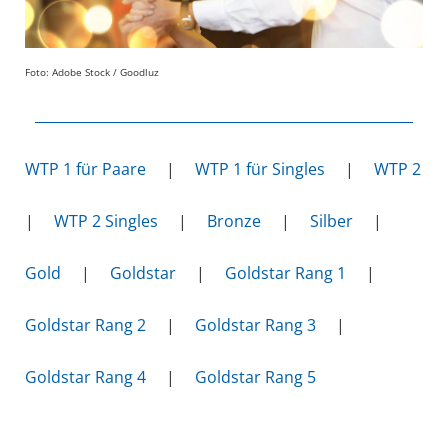
Foto: Adobe Stock / Goodluz
WTP 1 für Paare
|
WTP 1 für Singles
|
WTP 2
|
WTP 2 Singles
|
Bronze
|
Silber
|
Gold
|
Goldstar
|
Goldstar Rang 1
|
Goldstar Rang 2
|
Goldstar Rang 3
|
Goldstar Rang 4
|
Goldstar Rang 5