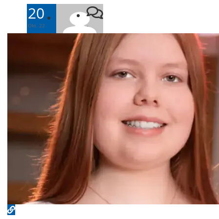
20
-
Okt. 22